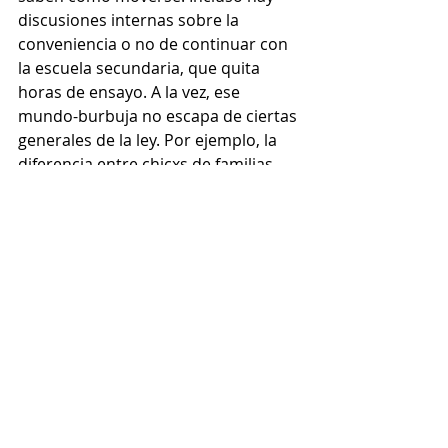
discusiones internas sobre la 
conveniencia o no de continuar con 
la escuela secundaria, que quita 
horas de ensayo. A la vez, ese 
mundo-burbuja no escapa de ciertas 
generales de la ley. Por ejemplo, la 
diferencia entre chicxs de familias 
pudientes y aquellxs que se 
endeudan para que sus hijxs 
continúen su formación de élite. La 
protagonista de esta historia elige a 
una profesora anticuada, Madame 
Bovary (sí, ése es su nombre 
artístico) que no garantiza ninguna 
beca a Estados Unidos como el 
carísimo y supercool Sierra Classical 
Dance pero que es lo que puede 
pagar.