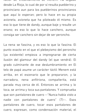
factor de encantamiento de Menem. Ha llegado
desde La Rioja, lo cual de por sí resulta pueblerino y
provinciano aun para los pueblerinos provincianos
que aquí lo esperan; pero lo hace en su propia
avioneta, avioneta que ha piloteado él mismo. Es
eso lo que tiene de dandy, aunque baje y resulte un
enano; es eso lo que lo hace canchero, aunque
consiga ser canchero sin dejar de ser peroncho.
La nena se fascina, y es eso lo que la fascina. El
punto exacto en el que el plebeyismo del peroncho
(ya existente) empieza a impregnarse de cierta
ilusión del glamour del dandy (el que vendrá). El
grado culminante de ese deslumbramiento en El
telo de papá asume un carácter táctil: Menem está
arriba, en el escenario que le prepararon, y la
narradora, nena anfitriona, compañerita, está
parada muy cerca de él. Entonces se arrima y lo
toca, se arrima y toca sus pantalones. Y comprueba
que son pantalones de cuero --“Nunca había visto a
nadie con pantalones de cuero” (7)--. Esos
pantalones de cuero, tocar esos pantalones de
cuero, expresan, como condensación material, el