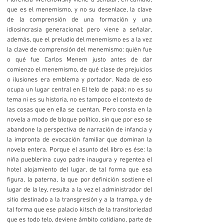
Florencia Werchowsky viene a señalar, en cambio,
que es el menemismo, y no su desenlace, la clave
de la comprensión de una formación y una
idiosincrasia generacional; pero viene a señalar,
además, que el preludio del menemismo es a la vez
la clave de comprensión del menemismo: quién fue
o qué fue Carlos Menem justo antes de dar
comienzo el menemismo, de qué clase de prejuicios
o ilusiones era emblema y portador. Nada de eso
ocupa un lugar central en El telo de papá; no es su
tema ni es su historia, no es tampoco el contexto de
las cosas que en ella se cuentan. Pero consta en la
novela a modo de bloque político, sin que por eso se
abandone la perspectiva de narración de infancia y
la impronta de evocación familiar que dominan la
novela entera. Porque el asunto del libro es ése: la
niña pueblerina cuyo padre inaugura y regentea el
hotel alojamiento del lugar, de tal forma que esa
figura, la paterna, la que por definición sostiene el
lugar de la ley, resulta a la vez el administrador del
sitio destinado a la transgresión y a la trampa, y de
tal forma que ese palacio kitsch de la transitoriedad
que es todo telo, deviene ámbito cotidiano, parte de