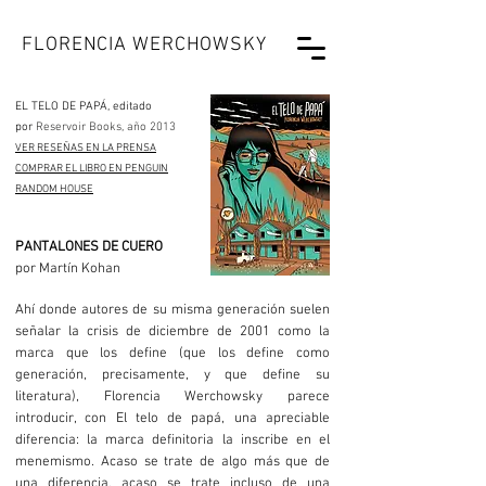
FLORENCIA WERCHOWSKY
EL TELO DE PAPÁ, editado
por
Reservoir Books, año 2013
VER RESEÑAS EN LA PREN
SA
COMPRAR EL LIBRO EN
PENGUIN
RANDOM HOUSE
PANTALONES DE CUERO
por Martín Kohan
Ahí donde autores de su misma generación suelen
señalar la crisis de diciembre de 2001 como la
marca que los define (que los define como
generación, precisamente, y que define su
literatura), Florencia Werchowsky parece
introducir, con El telo de papá, una apreciable
diferencia: la marca definitoria la inscribe en el
menemismo. Acaso se trate de algo más que de
una diferencia, acaso se trate incluso de una