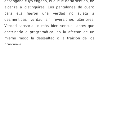
desengaño cuyo engaño, el que le daría sentido, no
alcanza a distinguirse. Los pantalones de cuero
para ella fueron una verdad no sujeta a
desmentidas, verdad sin reversiones ulteriores.
Verdad sensorial, o más bien sensual, antes que
doctrinaria o programática, no la afectan de un
mismo modo la deslealtad o la traición de los
principios.
El telo de papá ve pasar a Menem, y lo ve irse, en
esa misma avioneta que lo trajo, siempre a su
mando. Pero luego va a contar, entre otras, la
historia del negocio que abre en el pueblo la madre
de la narradora, con su directa ayuda. Un negocio
de chucherías adquiridas al por mayor en Buenos
Aires, pero que en las vitrinas del local del pueblo
adquieren el brillo refulgente de los consumos del
mundo más sofisticado. De hecho el negocio se
llama “Internacional”, y se lo siente así desde la
plena periferia patagónica (pero no a pesar de esa
periferia, sino más bien por medio de ella). ¿Qué
otra cosa, sino el tenor medular del menemismo,
expresa esa especie de cosmopolitismo provinciano