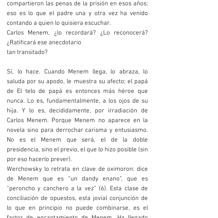
compartieron las penas de la prisión en esos años:
eso es lo que el padre una y otra vez ha venido
contando a quien lo quisiera escuchar.
Carlos Menem, ¿lo recordará? ¿Lo reconocerá?
¿Ratificará ese anecdotario
tan transitado?
Sí, lo hace. Cuando Menem llega, lo abraza, lo
saluda por su apodo, le muestra su afecto; el papá
de El telo de papá es entonces más héroe que
nunca. Lo es, fundamentalmente, a los ojos de su
hija. Y lo es, decididamente, por irradiación de
Carlos Menem. Porque Menem no aparece en la
novela sino para derrochar carisma y entusiasmo.
No es el Menem que será, el de la doble
presidencia, sino el previo, el que lo hizo posible (sin
por eso hacerlo prever).
Werchowsky lo retrata en clave de oximoron: dice
de Menem que es “un dandy enano”, que es
“peroncho y canchero a la vez” (6). Esta clase de
conciliación de opuestos, esta jovial conjunción de
lo que en principio no puede combinarse, es el