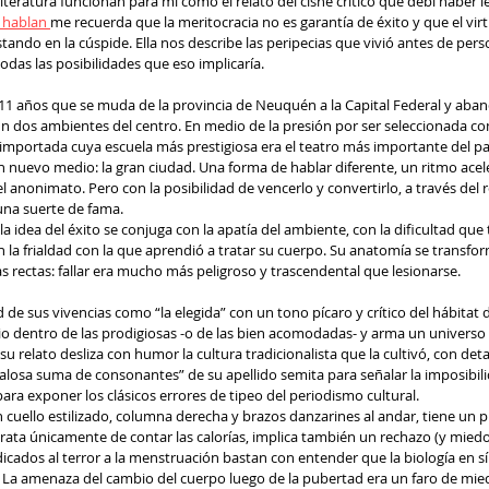
teratura funcionan para mí como el relato del cisne crítico que debí haber l
 hablan 
me recuerda que la meritocracia no es garantía de éxito y que el vir
tando en la cúspide. Ella nos describe las peripecias que vivió antes de perso
 todas las posibilidades que eso implicaría.
1 años que se muda de la provincia de Neuquén a la Capital Federal y aband
n dos ambientes del centro. En medio de la presión por ser seleccionada c
 importada cuya escuela más prestigiosa era el teatro más importante del paí
 nuevo medio: la gran ciudad. Una forma de hablar diferente, un ritmo acele
el anonimato. Pero con la posibilidad de vencerlo y convertirlo, a través del
 una suerte de fama.
a idea del éxito se conjuga con la apatía del ambiente, con la dificultad que t
n la frialdad con la que aprendió a tratar su cuerpo. Su anatomía se transfo
s rectas: fallar era mucho más peligroso y trascendental que lesionarse.
 de sus vivencias como “la elegida” con un tono pícaro y crítico del hábitat d
o dentro de las prodigiosas -o de las bien acomodadas- y arma un universo 
 relato desliza con humor la cultura tradicionalista que la cultivó, con detal
dalosa suma de consonantes” de su apellido semita para señalar la imposibili
ara exponer los clásicos errores de tipeo del periodismo cultural.
 cuello estilizado, columna derecha y brazos danzarines al andar, tiene un pre
rata únicamente de contar las calorías, implica también un rechazo (y miedo)
icados al terror a la menstruación bastan con entender que la biología en s
a amenaza del cambio del cuerpo luego de la pubertad era un faro de miedo