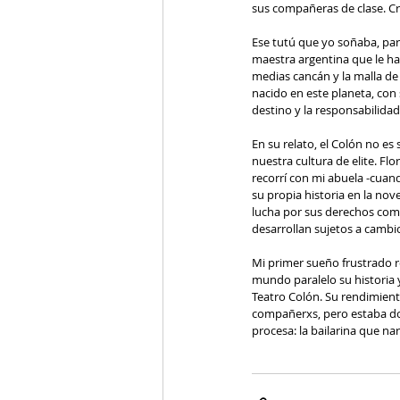
sus compañeras de clase. Cre
Ese tutú que yo soñaba, para
maestra argentina que le ha
medias cancán y la malla d
nacido en este planeta, con 
destino y la responsabilida
En su relato, el Colón no es 
nuestra cultura de elite. Fl
recorrí con mi abuela -cuand
su propia historia en la nov
lucha por sus derechos como
desarrollan sujetos a cambio
Mi primer sueño frustrado re
mundo paralelo su historia y 
Teatro Colón. Su rendimiento
compañerxs, pero estaba dota
procesa: la bailarina que nar