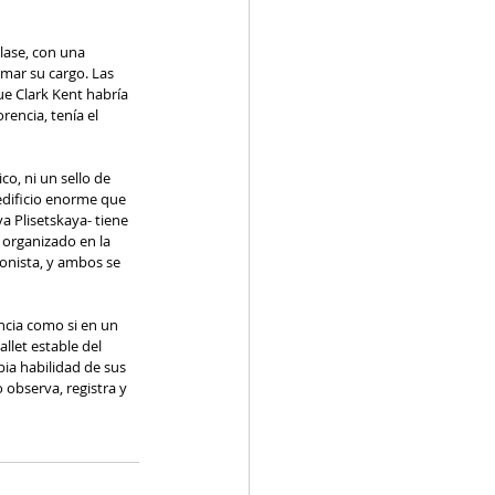
lase, con una 
mar su cargo. Las 
e Clark Kent habría 
encia, tenía el 
co, ni un sello de 
edificio enorme que 
a Plisetskaya- tiene 
 organizado en la 
onista, y ambos se 
encia como si en un 
llet estable del 
ia habilidad de sus 
 observa, registra y 