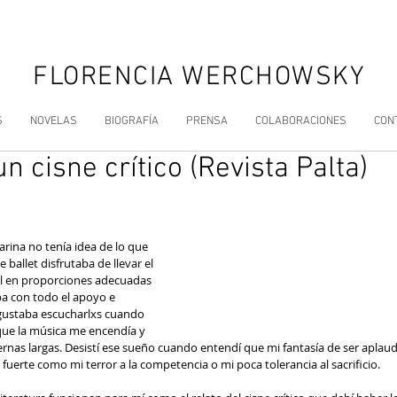
FLORENCIA WERCHOWSKY
S
NOVELAS
BIOGRAFÍA
PRENSA
COLABORACIONES
CON
n cisne crítico (Revista Palta)
rina no tenía idea de lo que 
 ballet disfrutaba de llevar el 
l en proporciones adecuadas 
ba con todo el apoyo e 
 gustaba escucharlxs cuando 
 que la música me encendía y 
ernas largas. Desistí ese sueño cuando entendí que mi fantasía de ser aplau
fuerte como mi terror a la competencia o mi poca tolerancia al sacrificio.