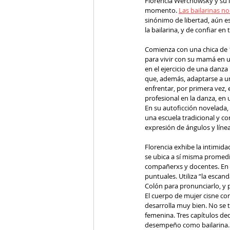
Florencia Werchowsky y su li
momento. 
Las bailarinas no
sinónimo de libertad, aún es
la bailarina, y de confiar en
Comienza con una chica de 1
para vivir con su mamá en u
en el ejercicio de una danza
que, además, adaptarse a un
enfrentar, por primera vez, 
profesional en la danza, en
En su autoficción novelada, l
una escuela tradicional y co
expresión de ángulos y línea
Florencia exhibe la intimidad
se ubica a sí misma promedi
compañerxs y docentes. En su
puntuales. Utiliza “la escan
Colón para pronunciarlo, y p
El cuerpo de mujer cisne con
desarrolla muy bien. No se t
femenina. Tres capítulos ded
desempeño como bailarina. L