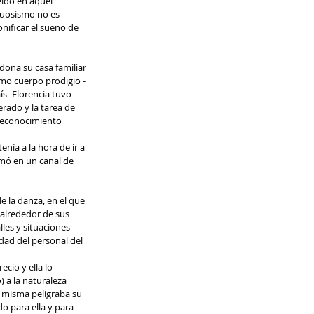
eído en aquel 
tuosismo no es 
nificar el sueño de 
ona su casa familiar 
omo cuerpo prodigio -
s- Florencia tuvo 
rado y la tarea de 
 reconocimiento 
enía a la hora de ir a 
rmó en un canal de 
e la danza, en el que 
alrededor de sus 
les y situaciones 
dad del personal del 
cio y ella lo 
 a la naturaleza 
í misma peligraba su 
 para ella y para 