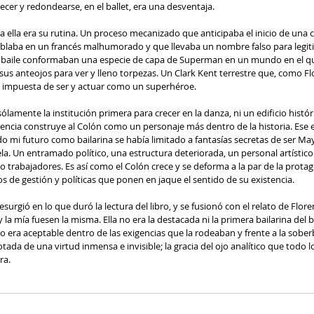
cer y redondearse, en el ballet, era una desventaja.
 ella era su rutina. Un proceso mecanizado que anticipaba el inicio de una c
blaba en un francés malhumorado y que llevaba un nombre falso para legiti
e baile conformaban una especie de capa de Superman en un mundo en el qu
sus anteojos para ver y lleno torpezas. Un Clark Kent terrestre que, como Flor
d impuesta de ser y actuar como un superhéroe.
sólamente la institución primera para crecer en la danza, ni un edificio históri
orencia construye al Colón como un personaje más dentro de la historia. Ese 
o mi futuro como bailarina se había limitado a fantasías secretas de ser May
ela. Un entramado político, una estructura deteriorada, un personal artístico
 trabajadores. Es así como el Colón crece y se deforma a la par de la protag
s de gestión y políticas que ponen en jaque el sentido de su existencia.
surgió en lo que duró la lectura del libro, y se fusionó con el relato de Flor
la mía fuesen la misma. Ella no era la destacada ni la primera bailarina del ba
 era aceptable dentro de las exigencias que la rodeaban y frente a la soberb
da de una virtud inmensa e invisible; la gracia del ojo analítico que todo lo
ra.