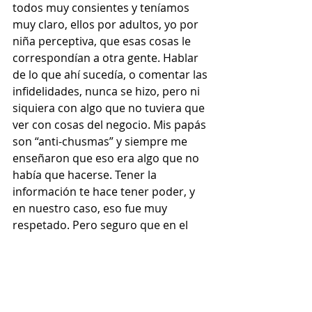
todos muy consientes y teníamos 
muy claro, ellos por adultos, yo por 
niña perceptiva, que esas cosas le 
correspondían a otra gente. Hablar 
de lo que ahí sucedía, o comentar las 
infidelidades, nunca se hizo, pero ni 
siquiera con algo que no tuviera que 
ver con cosas del negocio. Mis papás 
son “anti-chusmas” y siempre me 
enseñaron que eso era algo que no 
había que hacerse. Tener la 
información te hace tener poder, y 
en nuestro caso, eso fue muy 
respetado. Pero seguro que en el 
pueblo ardía”.
Y para los que se preguntan si 
existirá todavía el motel Cu-cú, 
contó: “Existe todavía, está en el 
lugar de siempre y sigue siendo el 